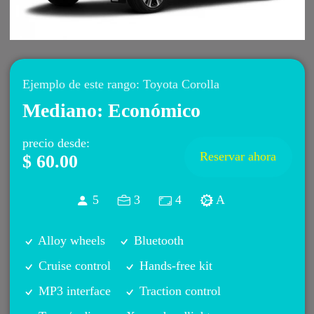
Ejemplo de este rango
:
Toyota
Corolla
Mediano: Económico
precio desde
:
Reservar ahora
$ 60.00
5
3
4
A
Alloy wheels
Bluetooth
Cruise control
Hands-free kit
MP3 interface
Traction control