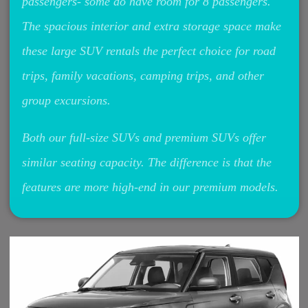
passengers- some do have room for 8 passengers.
The spacious interior and extra storage space make
these large SUV rentals the perfect choice for road
trips, family vacations, camping trips, and other
group excursions.
Both our full-size SUVs and premium SUVs offer
similar seating capacity. The difference is that the
features are more high-end in our premium models.