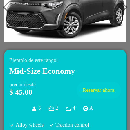
Previous
Ne
Ejemplo de este rango
:
Mid-Size Economy
precio desde
:
Reservar ahora
$ 45.00
5
2
4
A
Alloy wheels
Traction control