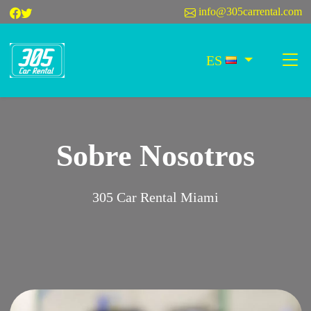
info@305carrental.com
ES
Sobre Nosotros
305 Car Rental Miami